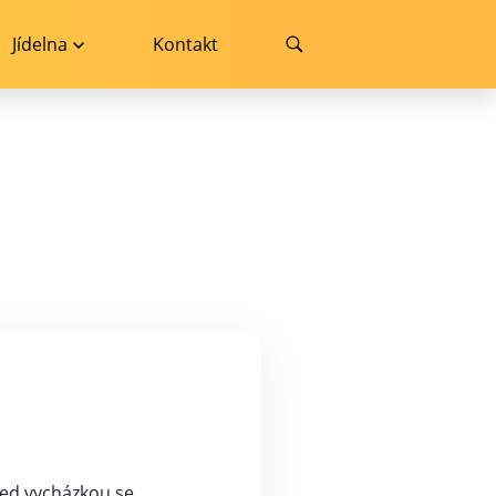
Jídelna
Kontakt
řed vycházkou se