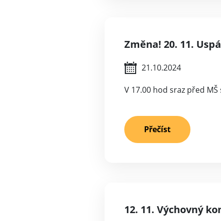
Změna! 20. 11. Uspá
21.10.2024
V 17.00 hod sraz před MŠ 
Přečíst
12. 11. Výchovný ko