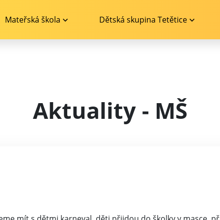
Mateřská škola
Dětská skupina Tetětice
Aktuality - MŠ
e mít s dětmi karneval. děti přijdou do školky v masce, p