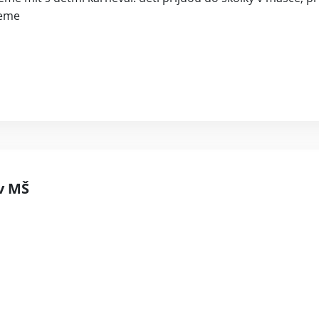
jeme
 v MŠ