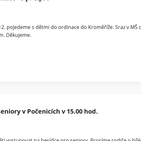
. 12. pojedeme s dětmi do ordinace do Kroměříže. Sraz v MŠ 
ím. Děkujeme.
seniory v Počenicích v 15.00 hod.
ti vystupovat na besídce pro seniory. Prosíme rodiče o bílé 