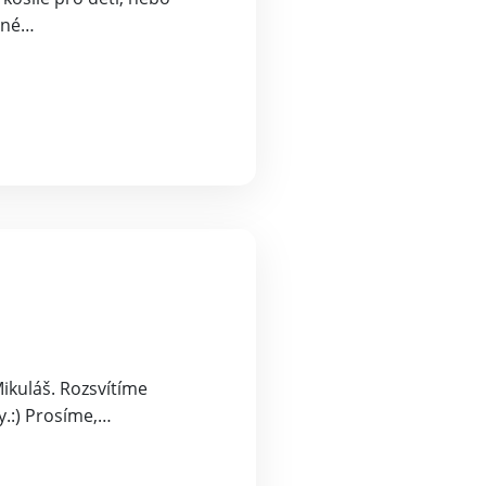
erné…
ikuláš. Rozsvítíme
y.:) Prosíme,…