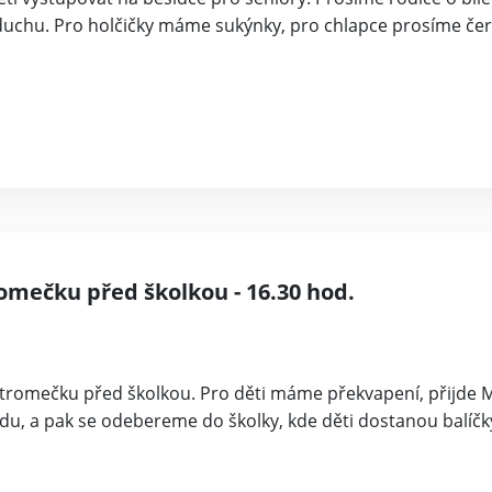
m duchu. Pro holčičky máme sukýnky, pro chlapce prosíme č
romečku před školkou - 16.30 hod.
tromečku před školkou. Pro děti máme překvapení, přijde M
u, a pak se odebereme do školky, kde děti dostanou balíčk