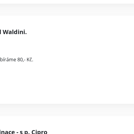
l Waldini.
bíráme 80,- Kč.
nace - s p. Cipro