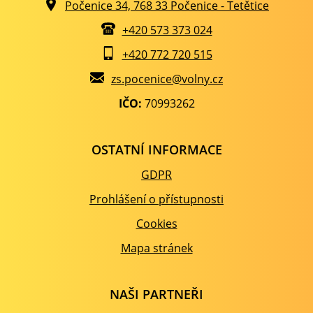
Počenice 34, 768 33 Počenice - Tetětice
+420 573 373 024
+420 772 720 515
zs.pocenice@volny.cz
IČO:
70993262
OSTATNÍ INFORMACE
GDPR
Prohlášení o přístupnosti
Cookies
Mapa stránek
NAŠI PARTNEŘI