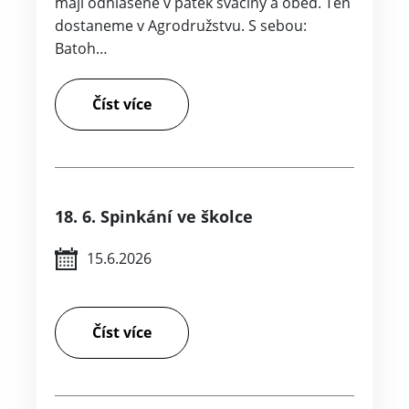
mají odhlášené v pátek svačiny a oběd. Ten
dostaneme v Agrodružstvu. S sebou:
Batoh…
Číst více
18. 6. Spinkání ve školce
15.6.2026
Číst více