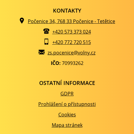
KONTAKTY
Počenice 34, 768 33 Počenice - Tetětice
+420 573 373 024
+420 772 720 515
zs.pocenice@volny.cz
IČO:
70993262
OSTATNÍ INFORMACE
GDPR
Prohlášení o přístupnosti
Cookies
Mapa stránek