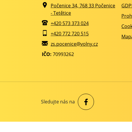
Počenice 34, 768 33 Počenice
GDP
- Tetětice
Proh
+420 573 373 024
Cook
+420 772 720 515
Mapa
zs.pocenice@volny.cz
IČO:
70993262
Sledujte nás na