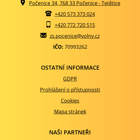
Počenice 34, 768 33 Počenice - Tetětice
+420 573 373 024
+420 772 720 515
zs.pocenice@volny.cz
IČO:
70993262
OSTATNÍ INFORMACE
GDPR
Prohlášení o přístupnosti
Cookies
Mapa stránek
NAŠI PARTNEŘI