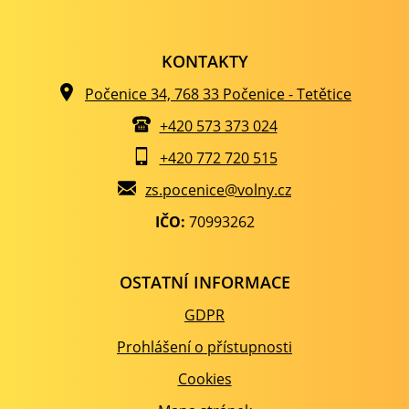
KONTAKTY
Počenice 34, 768 33 Počenice - Tetětice
+420 573 373 024
+420 772 720 515
zs.pocenice@volny.cz
IČO:
70993262
OSTATNÍ INFORMACE
GDPR
Prohlášení o přístupnosti
Cookies