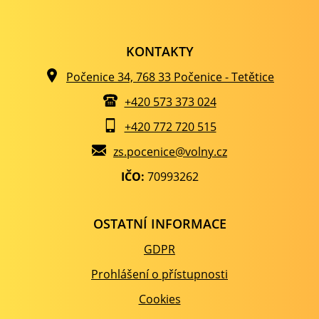
KONTAKTY
Počenice 34, 768 33 Počenice - Tetětice
+420 573 373 024
+420 772 720 515
zs.pocenice@volny.cz
IČO:
70993262
OSTATNÍ INFORMACE
GDPR
Prohlášení o přístupnosti
Cookies