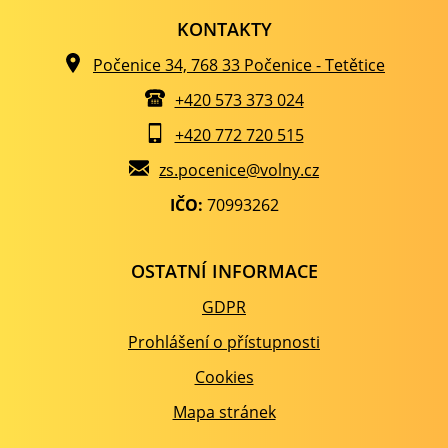
KONTAKTY
Počenice 34, 768 33 Počenice - Tetětice
+420 573 373 024
+420 772 720 515
zs.pocenice@volny.cz
IČO:
70993262
OSTATNÍ INFORMACE
GDPR
Prohlášení o přístupnosti
Cookies
Mapa stránek