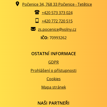
Počenice 34, 768 33 Počenice - Tetětice
+420 573 373 024
+420 772 720 515
zs.pocenice@volny.cz
IČO:
70993262
OSTATNÍ INFORMACE
GDPR
Prohlášení o přístupnosti
Cookies
Mapa stránek
NAŠI PARTNEŘI