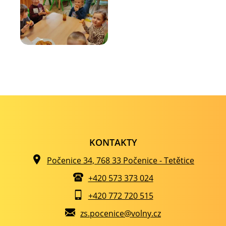
KONTAKTY
Počenice 34, 768 33 Počenice - Tetětice
+420 573 373 024
+420 772 720 515
zs.pocenice@volny.cz