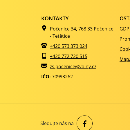
KONTAKTY
OST
Počenice 34, 768 33 Počenice
GDP
- Tetětice
Proh
+420 573 373 024
Cook
+420 772 720 515
Mapa
zs.pocenice@volny.cz
IČO:
70993262
Sledujte nás na