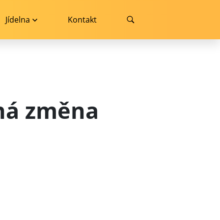
Jídelna
Kontakt
sná změna