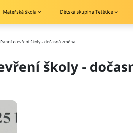
Mateřská škola
Dětská skupina Tetětice
Ranní otevření školy - dočasná změna
evření školy - doča