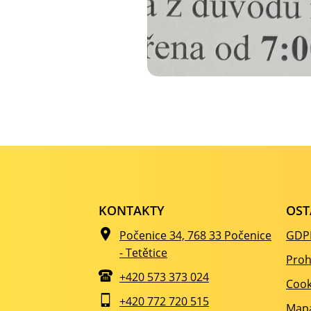
KONTAKTY
OST
Počenice 34, 768 33 Počenice
GDP
- Tetětice
Proh
+420 573 373 024
Cook
+420 772 720 515
Mapa