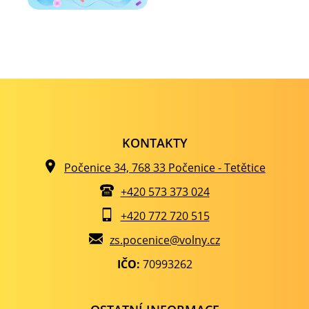
KONTAKTY
Počenice 34, 768 33 Počenice - Tetětice
+420 573 373 024
+420 772 720 515
zs.pocenice@volny.cz
IČO:
70993262