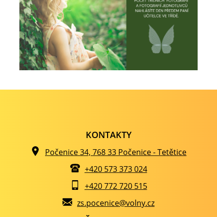
KONTAKTY
Počenice 34, 768 33 Počenice - Tetětice
+420 573 373 024
+420 772 720 515
zs.pocenice@volny.cz