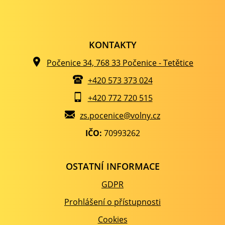
KONTAKTY
Počenice 34, 768 33 Počenice - Tetětice
+420 573 373 024
+420 772 720 515
zs.pocenice@volny.cz
IČO:
70993262
OSTATNÍ INFORMACE
GDPR
Prohlášení o přístupnosti
Cookies