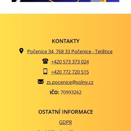
KONTAKTY
Počenice 34, 768 33 Počenice - Tetětice
+420 573 373 024
+420 772 720 515
zs.pocenice@volny.cz
IČO:
70993262
OSTATNÍ INFORMACE
GDPR